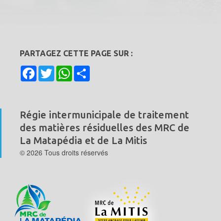
Bac Brun – Matières organiques
Bac Vert – Déchets
PARTAGEZ CETTE PAGE SUR :
Facebook
Twitter
WhatsApp
Share
Plastique agricole
Régie intermunicipale de traitement
des matières résiduelles
des MRC de
La Matapédia et de La Mitis
© 2026 Tous droits réservés