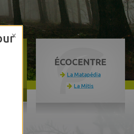
×
our
E AU
ÉCOCENTRE
La Matapédia
CTE
La Mitis