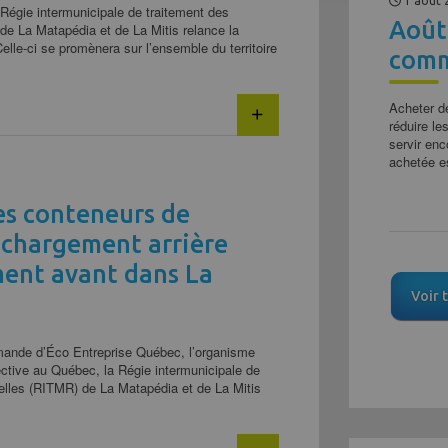
1 août 
 Régie intermunicipale de traitement des
Août
de La Matapédia et de La Mitis relance la
Celle-ci se promènera sur l’ensemble du territoire
comm
Acheter d
réduire le
servir en
achetée es
s conteneurs de
 chargement arrière
ment avant dans La
Voir 
emande d’Éco Entreprise Québec, l’organisme
ective au Québec, la Régie intermunicipale de
elles (RITMR) de La Matapédia et de La Mitis