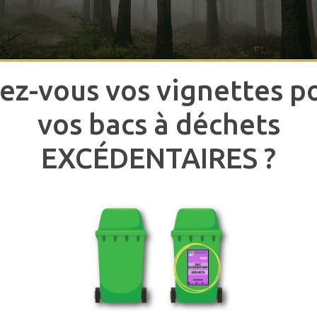
ez-vous vos vignettes p
vos bacs à déchets
BAC BRUN
OUTIL D'AID
EXCÉDENTAIRES ?
TRI
IÈRES ORGANIQUES
RAPPEL DE COLLE
int-Moïse, cliquez ici