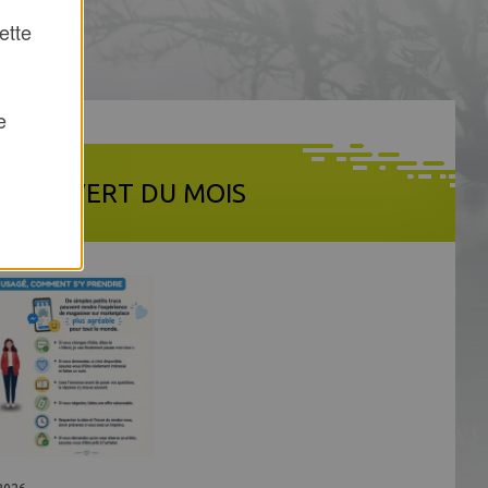
ette
e
 MOT VERT DU MOIS