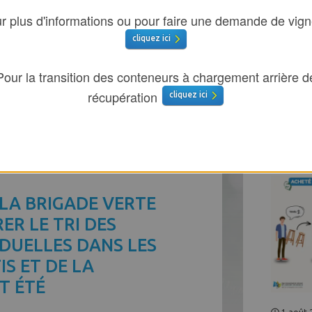
r plus d'informations ou pour faire une demande de vign
cliquez ici
Pour la transition des conteneurs à chargement arrière d
récupération
cliquez ici
LE
 LA BRIGADE VERTE
ER LE TRI DES
IDUELLES DANS LES
IS ET DE LA
T ÉTÉ