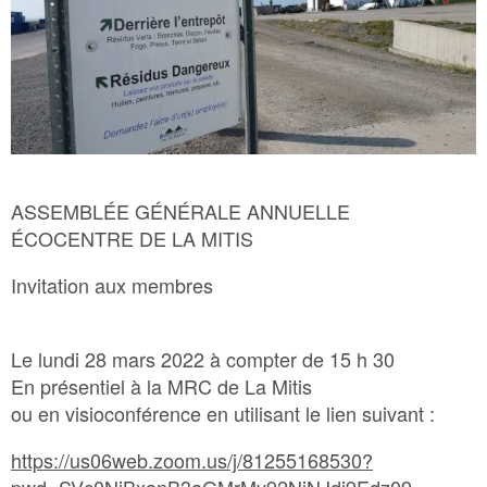
Bac Brun – Matières organiques
Bac Vert – Déchets
Plastique agricole
ASSEMBLÉE GÉNÉRALE ANNUELLE
ÉCOCENTRE DE LA MITIS
Invitation aux membres
Le lundi 28 mars 2022 à compter de 15 h 30
En présentiel à la MRC de La Mitis
ou en visioconférence en utilisant le lien suivant :
https://us06web.zoom.us/j/81255168530?
pwd=SVc0NjBxanB3aGMrMy92NjNJdi9Edz09