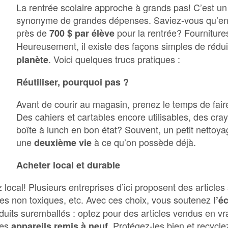
La rentrée scolaire approche à grands pas! C’est u
synonyme de grandes dépenses. Saviez-vous qu’en
près de
pour la rentrée? Fourniture
700 $ par élève
Heureusement, il existe des façons simples de rédui
. Voici quelques trucs pratiques :
planète
Réutiliser, pourquoi pas ?
Avant de courir au magasin, prenez le temps de fair
Des cahiers et cartables encore utilisables, des cra
boîte à lunch en bon état? Souvent, un petit nettoy
une
à ce qu’on possède déjà.
deuxième vie
Acheter local et durable
ocal! Plusieurs entreprises d’ici proposent des articles 
lles non toxiques, etc. Avec ces choix, vous soutenez
l’é
oduits suremballés : optez pour des articles vendus en v
les
. Protégez-les bien et recycle
appareils remis à neuf